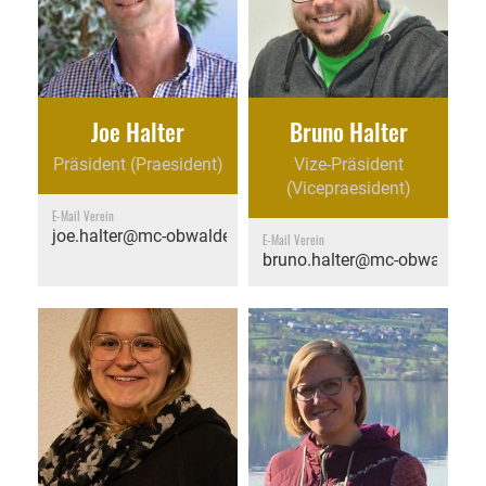
Joe Halter
Bruno Halter
Präsident (Praesident)
Vize-Präsident
(Vicepraesident)
E-Mail Verein
joe.halter@mc-obwalden.ch
E-Mail Verein
bruno.halter@mc-obwalden.