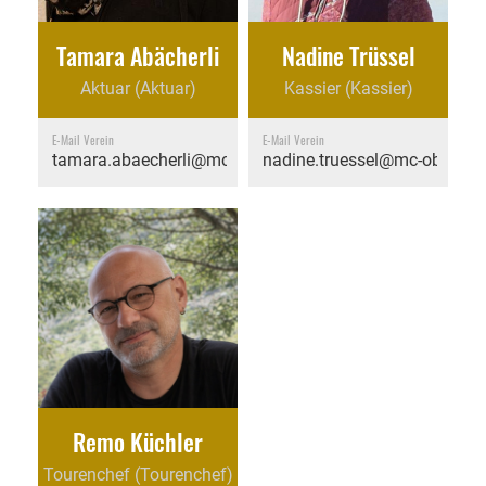
Tamara Abächerli
Nadine Trüssel
Aktuar (Aktuar)
Kassier (Kassier)
E-Mail Verein
E-Mail Verein
tamara.abaecherli@mc-obwalden.ch
nadine.truessel@mc-obwalde
Remo Küchler
Tourenchef (Tourenchef)